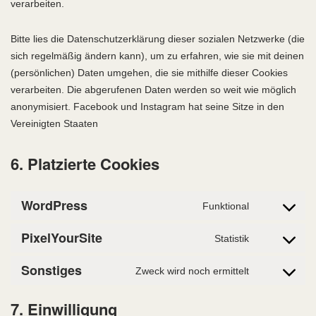
verarbeiten.
Bitte lies die Datenschutzerklärung dieser sozialen Netzwerke (die
sich regelmäßig ändern kann), um zu erfahren, wie sie mit deinen
(persönlichen) Daten umgehen, die sie mithilfe dieser Cookies
verarbeiten. Die abgerufenen Daten werden so weit wie möglich
anonymisiert. Facebook und Instagram hat seine Sitze in den
Vereinigten Staaten
6. Platzierte Cookies
WordPress
Funktional
Consent
to
PixelYourSite
Statistik
Consent
service
to
wordpress
Sonstiges
Zweck wird noch ermittelt
Consent
service
to
pixelyoursite
7. Einwilligung
service